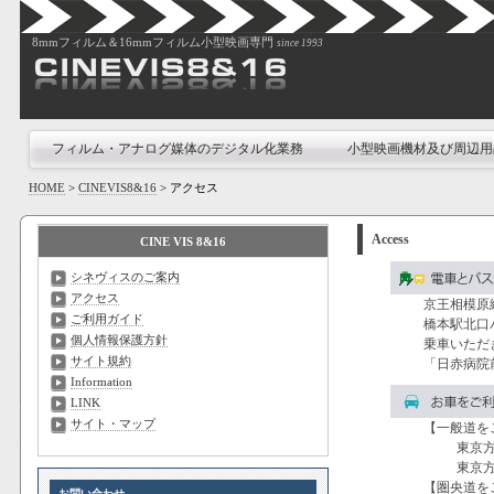
8mmフィルム＆16mmフィルム小型映画専門
since 1993
フィルム・アナログ媒体のデジタル化業務
小型映画機材及び周辺用
HOME
>
CINEVIS8&16
>
アクセス
Access
CINE VIS 8&16
シネヴィスのご案内
アクセス
京王相模原
ご利用ガイド
橋本駅北口
個人情報保護方針
乗車いただ
サイト規約
「日赤病院
Information
LINK
サイト・マップ
【一般道を
東京方
東京方
【圏央道を
お問い合わせ