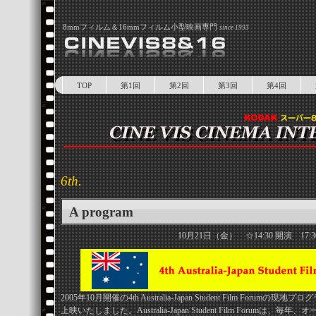
8mmフィルム＆16mmフィルム小型映画専門
since 1993
TOP
第1回
第2回
第3回
第4回
6th.
A program
10月21日（金） ☆14:30 開演 17:3
2005年10月開催の4th Australia-Japan Student Film Forumの
上映いたしました。Australia-Japan Student Film Foru