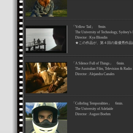
「Yellow Tail」 9min.
The University of Technology, Sydney's 
Director : Kya Blondin
★この作品が、第４回の最優秀作品
「A Silence Full of Things」 6min.
The Australian Film, Television & Radio
Director : Alejandra Canales
「Collofing Temporalities」 6min.
The University of Adelaide
Director : August Boehm