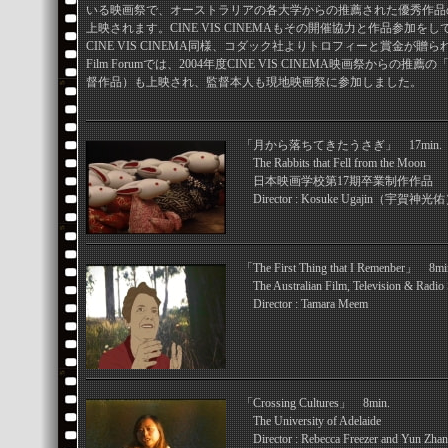
いる映画祭で、オーストラリアの各大学からの推薦された優秀作品
上映されます。CINE VIS CINEMAもその開催協力と作品参加
CINE VIS CINEMA同様、コダック社よりトロフィーと賞金が贈られました。4th 
Film Forumでは、2004年度CINE VIS CINEMA映画祭から
督作品）も上映され、監督本人も現地映画祭に参加しました。
「月から落ちてきたうさぎ」 17min.
The Rabbits that Fell from the Moon
日本映画学校第17期卒業制作作品
Director : Kosuke Ugajin（宇賀神光
「The First Thing that I Remenber」 8mi
The Australian Film, Television & Radio
Director : Tamara Meem
「Crossing Cultures」 8min.
The University of Adelaide
Director : Rebecca Freezer and Yun Zha