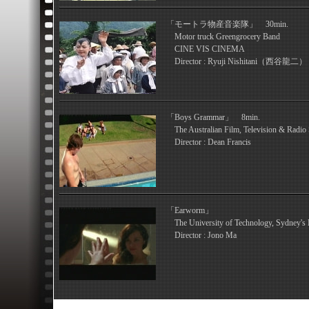
「モートラ物産音楽隊」 30min.
Motor truck Greengrocery Band
CINE VIS CINEMA
Director : Ryuji Nishitani（西谷龍二）
「Boys Grammar」 8min.
The Australian Film, Television & Radio
Director : Dean Francis
「Earworm」
The University of Technology, Sydney's 
Director : Jono Ma